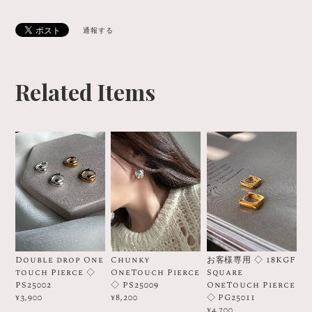
通報する
Related Items
Double drop One
Chunky
お客様専用 ◇ 18KGF
touch Pierce ◇
OneTouch Pierce
Square
PS25002
◇ PS25009
OneTouch Pierce
◇ PG25011
¥3,900
¥8,200
¥4,700