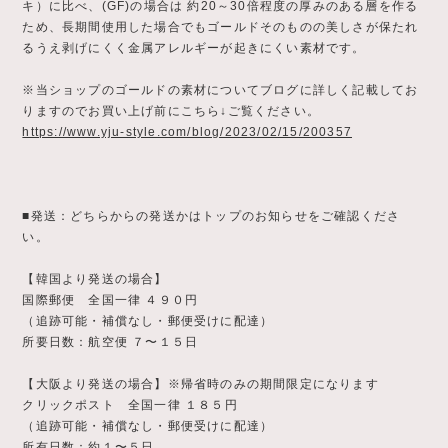
キ）に比べ、(GF)の場合は 約20～30倍程度の厚みのある層を作る
ため、長期間使用した場合でもゴールドそのものの美しさが保たれ
るうえ剥げにくく金属アレルギーが起きにくい素材です。
※当ショップのゴールドの素材についてブログに詳しく記載してお
りますのでお買い上げ前にこちら↓ご覧ください。
https://www.yju-style.com/blog/2023/02/15/200357
■発送：どちらからの発送かはトップのお知らせをご確認くださ
い。
【韓国より発送の場合】
国際郵便 全国一律 ４９０円
（追跡可能・補償なし・郵便受けに配達）
所要日数：航空便 ７〜１５日
【大阪より発送の場合】※帰省時のみの期間限定になります
クリックポスト 全国一律 １８５円
（追跡可能・補償なし・郵便受けに配達）
所有日数：約１〜５日