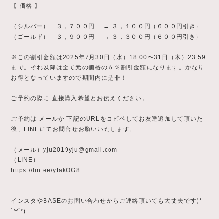
【 価格 】
（シルバー） ３，７００円 → ３，１００円（６００円引き）
（ゴールド） ３，９００円 → ３，３００円（６００円引き）
※この割引金額は2025年7月30日（水）18:00〜31日（木）23:59
まで。それ以降は全て元の価格の６％割引金額になります。かなり
お得となっていますので期間内に是非！
ご予約の際に 直接購入希望とお伝えください。
ご予約は メールか 下記のURLをコピペしてお友達追加して頂いた
後、LINEにてお問合せお願いいたします。
（メール）
yju2019yju@gmail.com
（LINE）
https://lin.ee/ytakOG8
インスタやBASEのお問い合わせからご連絡頂いても大丈夫です(*
´꒳`*)