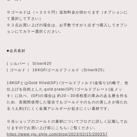
※ゴールドは（＋２００円）追加料金が掛かります（オプションに
て選択して下さい）
※２点お買い上げの場合は、お手数ですが１点ずつ購入してオプシ
ョンにてカラー選択ください。
■金具素材
( シルバー ） Silver925
( ゴールド ） 18KGF/ゴールドフィルド（Silver925）
18KGFとはGold filled(GF) /ゴールドフィルド(金張り)の略で、色
仕上げを目的とした gold plate(GP) /ゴールドプレート(金メッ
キ）に比べ、(GF)の場合は 約20～30倍程度の厚みのある層を作る
ため、長期間使用した場合でもゴールドそのものの美しさが保たれ
るうえ剥げにくく金属アレルギーが起きにくい素材です。
※当ショップのゴールドの素材についてブログに詳しく記載してお
りますのでお買い上げ前にこちら↓ご覧ください。
https://www.yju-style.com/blog/2023/02/15/200357