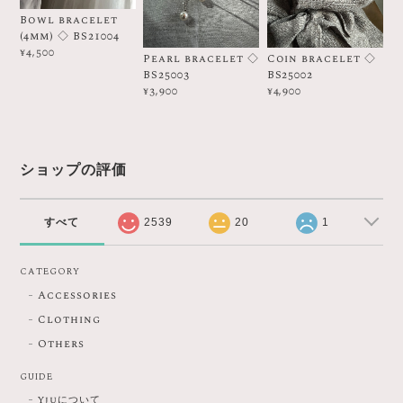
Bowl bracelet
(4mm) ◇ BS21004
¥4,500
Pearl bracelet ◇
Coin bracelet ◇
BS25003
BS25002
¥3,900
¥4,900
ショップの評価
すべて
2539
20
1
CATEGORY
Accessories
Clothing
Others
GUIDE
Yjuについて