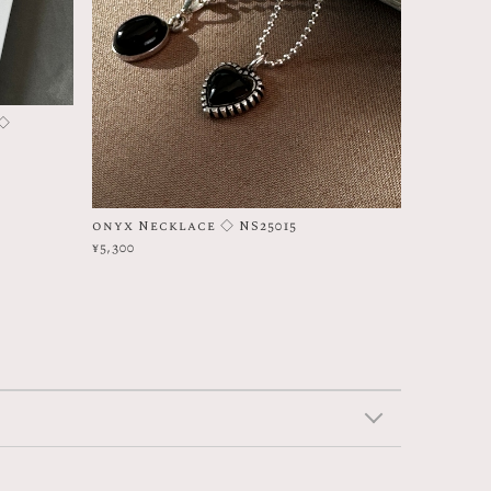
 ◇
onyx Necklace ◇ NS25015
¥5,300