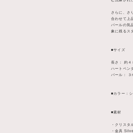
む洗練され
さらに、さ
合わせて上
パールの気
象に残るス
■サイズ
長さ： 約４
ハートペン
パール： ３
■カラー：
■素材
・クリスタ
・金具 Silve