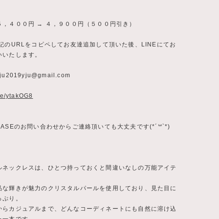
５，４００円 → ４，９００円（５００円引き）
記のURLをコピペしてお友達追加して頂いた後、LINEにてお
いいたします。
ju2019yju@gmail.com
.ee/ytakOG8
ASEのお問い合わせからご連絡頂いても大丈夫です(*´꒳`*)
ルネックレスは、ひとつ持っておくと間違いなしの万能アイテ
品な輝きが魅力のクリスタルパールを使用しており、見た目に
っぷり。
からカジュアルまで、どんなコーディネートにも自然に溶け込