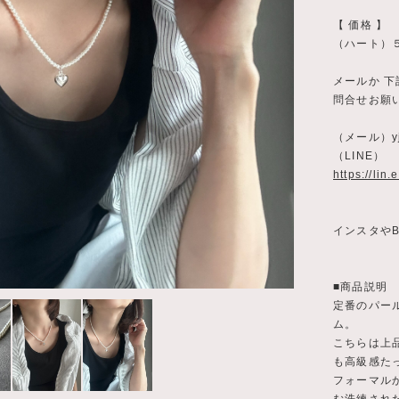
【 価格 】
（ハート）
メールか 下
問合せお願
（メール）
y
（LINE）
https://lin
インスタやB
■商品説明
定番のパー
ム。
こちらは上
も高級感た
フォーマル