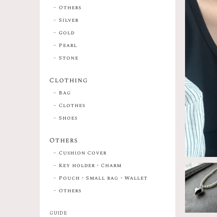
Others
Silver
Gold
Pearl
Stone
Clothing
Bag
Clothes
Shoes
Others
Cushion Cover
Key holder・Charm
Pouch・Small bag・Wallet
Others
GUIDE