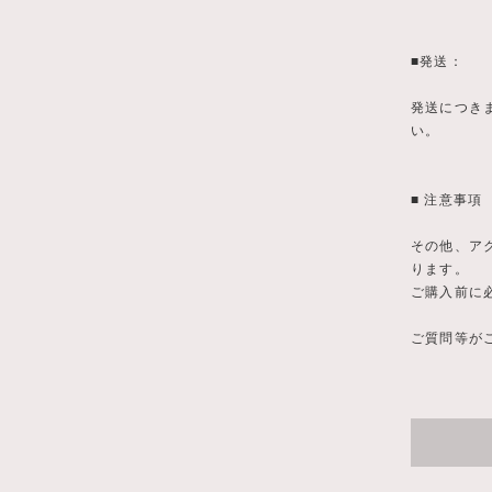
■発送：
発送につき
い。
■ 注意事項
その他、アク
ります。
ご購入前に
ご質問等がご