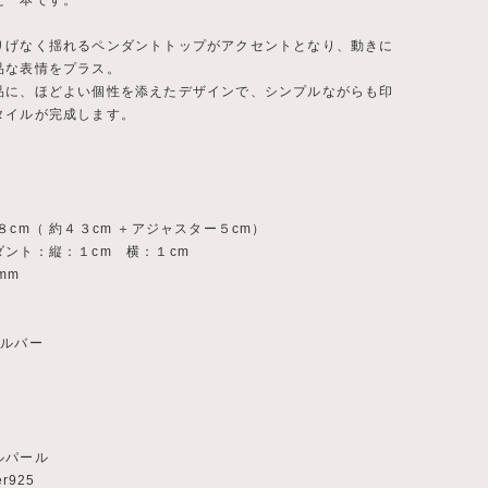
た一本です。
りげなく揺れるペンダントトップがアクセントとなり、動きに
品な表情をプラス。
品に、ほどよい個性を添えたデザインで、シンプルながらも印
タイルが完成します。
８cm（ 約４３cm ＋アジャスター５cm）
ダント：縦：１cm 横：１cm
mm
シルバー
ルパール
r925