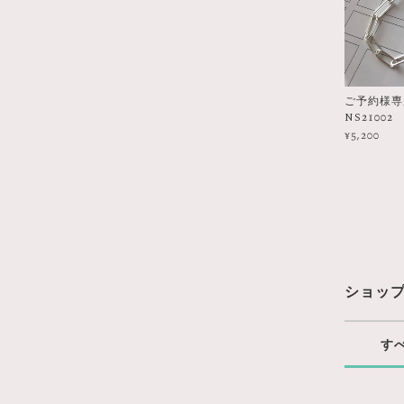
ご予約様専用 
NS21002
¥5,200
ショッ
す