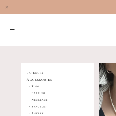
CATEGORY
Accessories
Ring
Earring
Necklace
Bracelet
Anklet