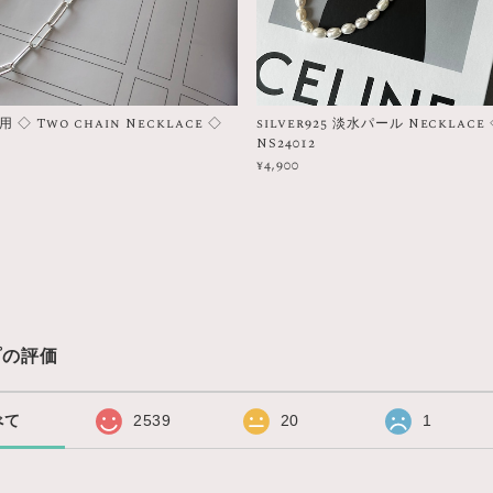
◇ Two chain Necklace ◇
silver925 淡水パール Necklace
NS24012
¥4,900
プの評価
べて
2539
20
1