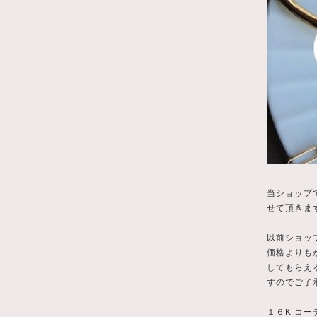
当ショップ
せて頂きま
以前ショッ
価格よりも
してもらえ
すのでご了
１６K コー