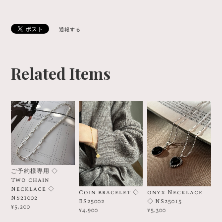
通報する
Related Items
ご予約様専用 ◇
Two chain
Necklace ◇
Coin bracelet ◇
onyx Necklace
NS21002
BS25002
◇ NS25015
¥5,200
¥4,900
¥5,300