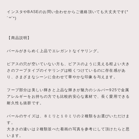
インスタやBASEのお問い合わせからご連絡頂いても大丈夫です(*
´꒳`*)
【商品説明】
パールがきらめく上品でエレガントなイヤリング。
ピアスの穴が空いていない方も、ピアスのように見える程よい大き
さのフープタイプのイヤリングは軽くつけているのに存在感があ
り、さまざまなシーンに合わせて華やかな印象を与えます。
フープ部分は美しい輝きと上品な輝きが魅力のシルバー925で金属
アレルギーをお持ちの方でも比較的安心な素材で、長く愛用できる
耐久性も抜群です。
パールのサイズは、８ミリと１０ミリの２種類をお選びいただけま
す。
大きさの違いは２種類並べた着画の写真を参考にして頂けたらと思
います。