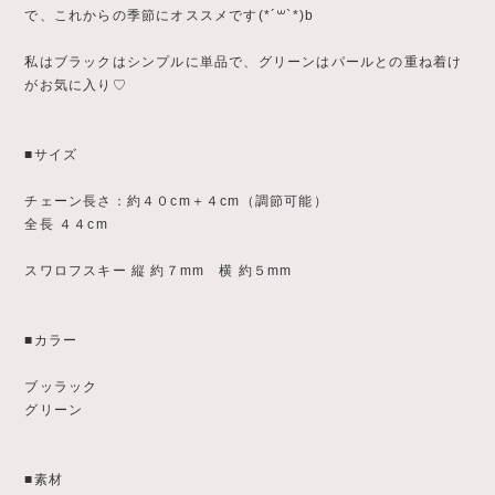
で、これからの季節にオススメです(*´꒳`*)b
私はブラックはシンプルに単品で、グリーンはパールとの重ね着け
がお気に入り♡
■サイズ
チェーン長さ：約４０cm＋４cm（調節可能）
全長 ４４cm
スワロフスキー 縦 約７mm 横 約５mm
■カラー
ブッラック
グリーン
■素材