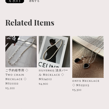
通報する
Related Items
ご予約様専用 ◇
silver925 淡水パー
Two chain
ル Necklace ◇
Necklace ◇
NS24012
onyx Necklace
NS21002
¥4,900
◇ NS25015
¥5,200
¥5,300