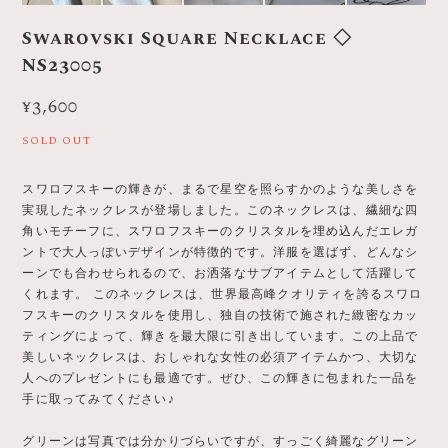
Swarovski Square Necklace ◇
NS23005
¥3,600
SOLD OUT
スワロフスキーの輝きが、まるで星空を照らすかのような美しさを
実現したネックレスが登場しました。このネックレスは、繊細な四
角いモチーフに、スワロフスキーのクリスタルを埋め込んだエレガ
ントで大人っぽいデザインが特徴的です。洋服を選ばず、どんなシ
ーンでも合わせられるので、お洒落なサブアイテムとして活躍して
くれます。 このネックレスは、世界最高峰クオリティを誇るスワロ
フスキーのクリスタルを使用し、独自の技術で施された緻密なカッ
ティングによって、輝きを最大限に引き出しています。この上品で
美しいネックレスは、おしゃれな女性の必須アイテムかつ、大切な
人へのプレゼントにも最適です。ぜひ、この輝きに包まれた一品を
手に取ってみてください♪
グリーンは写真では分かりづらいですが、すっごく綺麗なグリーン