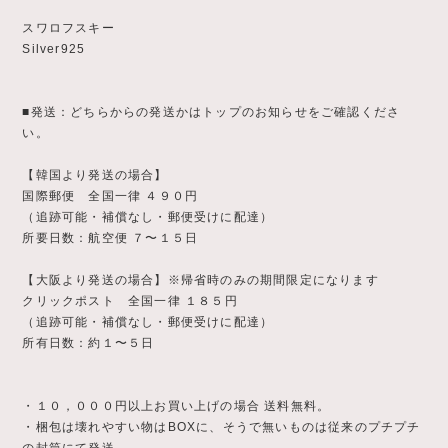
スワロフスキー
Silver925
■発送：どちらからの発送かはトップのお知らせをご確認くださ
い。
【韓国より発送の場合】
国際郵便 全国一律 ４９０円
（追跡可能・補償なし・郵便受けに配達）
所要日数：航空便 ７〜１５日
【大阪より発送の場合】※帰省時のみの期間限定になります
クリックポスト 全国一律 １８５円
（追跡可能・補償なし・郵便受けに配達）
所有日数：約１〜５日
・１０，０００円以上お買い上げの場合 送料無料。
・梱包は壊れやすい物はBOXに、そうで無いものは従来のプチプチ
の封筒にて発送。