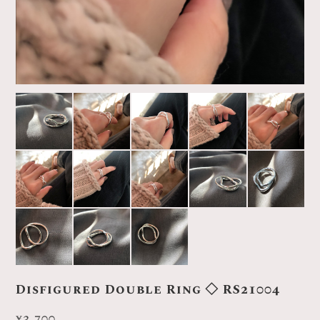
Disfigured Double Ring ◇ RS21004
¥3,700