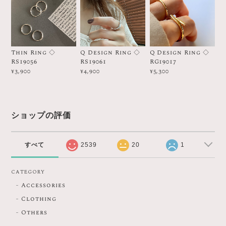
Thin Ring ◇
Q Design Ring ◇
Q Design Ring ◇
RS19056
RS19061
RG19017
¥3,900
¥4,900
¥5,300
ショップの評価
すべて
2539
20
1
CATEGORY
Accessories
Clothing
Others