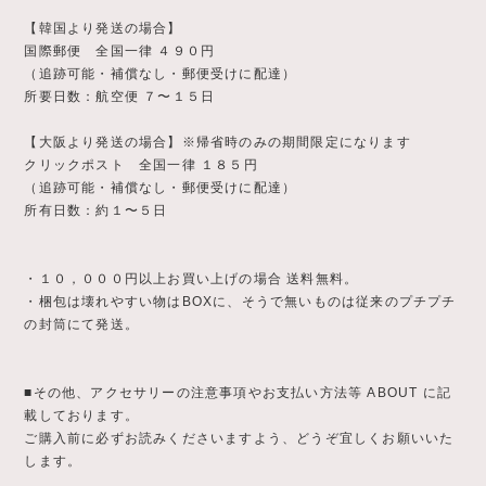
【韓国より発送の場合】
国際郵便 全国一律 ４９０円
（追跡可能・補償なし・郵便受けに配達）
所要日数：航空便 ７〜１５日
【大阪より発送の場合】※帰省時のみの期間限定になります
クリックポスト 全国一律 １８５円
（追跡可能・補償なし・郵便受けに配達）
所有日数：約１〜５日
・１０，０００円以上お買い上げの場合 送料無料。
・梱包は壊れやすい物はBOXに、そうで無いものは従来のプチプチ
の封筒にて発送。
■その他、アクセサリーの注意事項やお支払い方法等 ABOUT に記
載しております。
ご購入前に必ずお読みくださいますよう、どうぞ宜しくお願いいた
します。