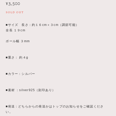
¥3,500
SOLD OUT
■サイズ 長さ：約１６cm＋３cm（調節可能）
全長 １９cm
ボール幅 ３mm
■重さ： 約４g
■カラー：シルバー
■素材 ：silver925（刻印あり）
■発送：どちらからの発送かはトップのお知らせをご確認くださ
い。