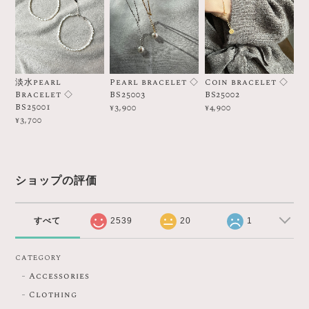
淡水pearl
Pearl bracelet ◇
Coin bracelet ◇
Bracelet ◇
BS25003
BS25002
BS25001
¥3,900
¥4,900
¥3,700
ショップの評価
すべて
2539
20
1
CATEGORY
Accessories
Clothing