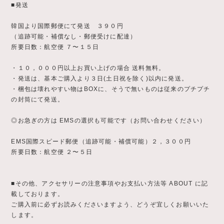
■発送
韓国より国際郵便にて発送 ３９０円
（追跡可能・補償なし・郵便受けに配達）
所要日数：航空便 ７〜１５日
・１０，０００円以上お買い上げの場合 送料無料。
・発送は、基本ご購入より３日(土日祝を除く)以内に発送。
・梱包は壊れやすい物はBOXに、そうで無いものは従来のプチプチ
の封筒にて発送。
◎お急ぎの方は EMSの選択も可能です（お問い合わせください）
EMS国際スピード郵便（追跡可能・補償可能）２，３００円
所要日数：航空便 ２〜５日
■その他、アクセサリーの注意事項やお支払い方法等 ABOUT に記
載しております。
ご購入前に必ずお読みくださいますよう、どうぞ宜しくお願いいた
します。