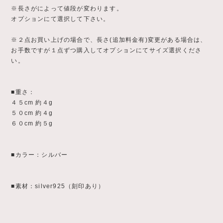
※長さがによって値段が変わります。
オプションにて選択して下さい。
※２点お買い上げの場合で、長さ(追加料金有)変更がある場合は、
お手数ですが１点ずつ購入してオプションにてサイズ選択くださ
い。
■重さ：
４５cm 約４g
５０cm 約４g
６０cm 約５g
■カラー：シルバー
■素材：silver925（刻印あり）