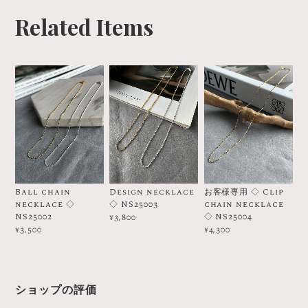
Related Items
Ball chain
Design necklace
お客様専用 ◇ Clip
necklace ◇
◇ NS25003
chain necklace
NS25002
◇ NS25004
¥3,800
¥3,500
¥4,300
ショップの評価