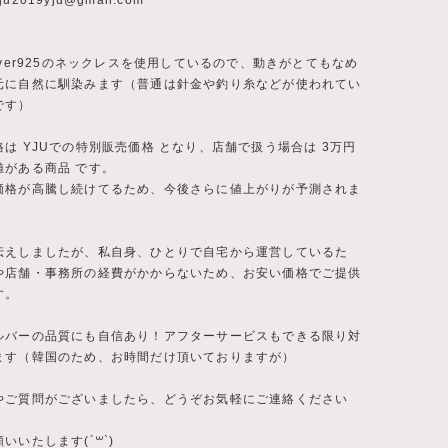
ju2019yju@gmail.com
lver925のネックレスを使用しているので、動きがとてもなめ
元に自然に馴染みます（普通は針金や釣り糸などが使われてい
です）
は YJUでの特別販売価格 となり、店舗で扱う場合は 3万円
値がある商品 です。
価格が高騰し続けてるため、今後さらに値上がりが予測されま
伝えしましたが、私自身、ひとりで自宅から運営しているた
や店舗・事務所の経費がかからないため、お安い価格でご提供
す。
ルバーの品質にも自信あり！アフターサービスもできる限り対
ます（韓国のため、お時間だけ頂いておりますが）
やご質問がございましたら、どうぞお気軽にご連絡ください
いいたします(´꒳`)