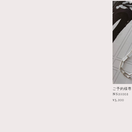
ご予約様専用 
NS21002
¥5,200