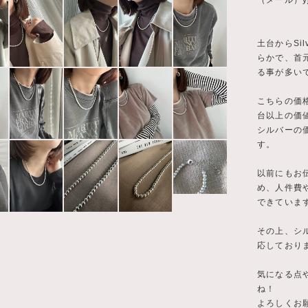
（メール）
y
土台からSi
らかで、首
る事が多い
こちらの価格
台以上の価
シルバーの
す。
以前にもお
め、人件費
できていま
その上、シ
応しており
気になる点
ね！
よろしくお願