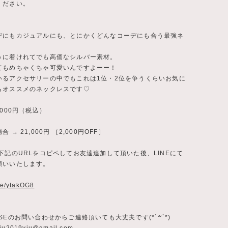
ください。
デにもカジュアルにも、とにかくどんなコーデにも合う最強ネ
うに着けれてでも高価なシルバー素材。
てもめちゃくちゃ可愛いんですよーー！
いるアクセサリーの中でもこれは1位・2位を争うくらいお気に
らオススメのネックレスです♡
,000円（税込）
 → 21,000円 ［2,000円OFF］
下記のURLをコピペしてお友達追加して頂いた後、LINEにて
願いいたします。
.ee/ytakOG8
SEのお問い合わせからご連絡頂いても大丈夫です(*´꒳`*)