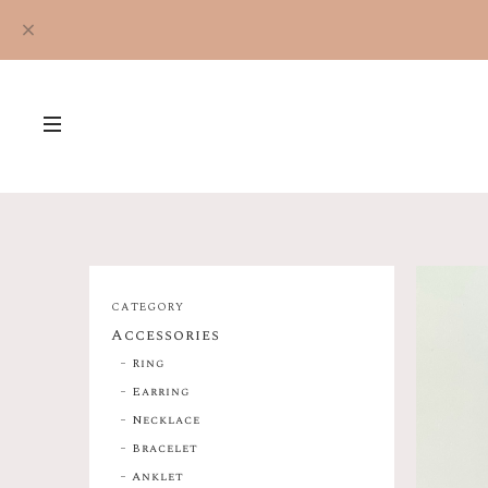
CATEGORY
Accessories
Ring
Earring
Necklace
Bracelet
Anklet