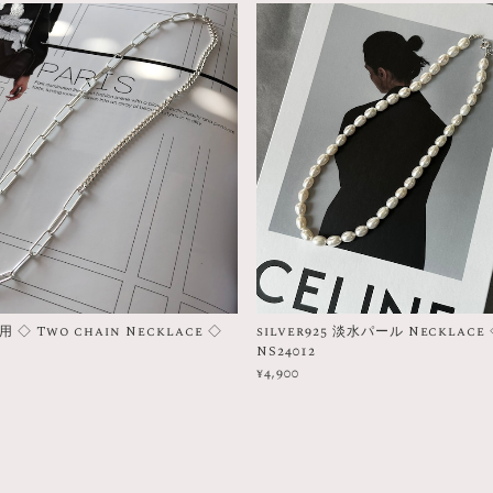
◇ Two chain Necklace ◇
silver925 淡水パール Necklace
NS24012
¥4,900