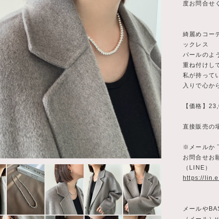
度お問合せ
綺麗めコー
ックレス
パールのよ
重ね付けし
私が持って
入りで心か
【価格】23
直接販売の場合
※メールか 
お問合せお
（LINE）
https://lin
メールやBA