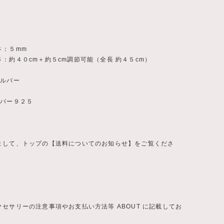
さ：５mm
：約４０cm＋約５cm調節可能（全長 約４５cm）
シルバー
ルバー９２５
まして、トップの【送料についてのお知らせ】をご覧くださ
セサリーの注意事項やお支払い方法等 ABOUT に記載してお