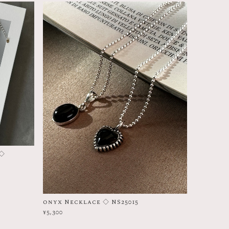
 ◇
onyx Necklace ◇ NS25015
¥5,300