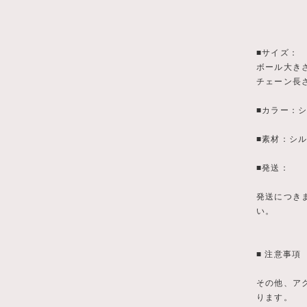
■サイズ：
ボール大き
チェーン長さ
■カラー：
■素材：シ
■発送：
発送につき
い。
■ 注意事項
その他、アク
ります。