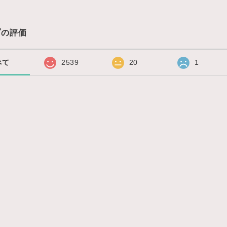
プの評価
べて
2539
20
1