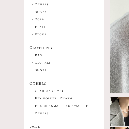
Others
Silver
Gold
Pearl
Stone
Clothing
Bag
Clothes
Shoes
Others
Cushion Cover
Key holder・Charm
Pouch・Small bag・Wallet
Others
GUIDE