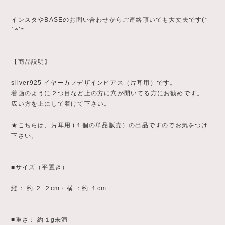
インスタやBASEのお問い合わせからご連絡頂いても大丈夫です(*
´꒳`*
【商品説明】
silver925 イヤーカフデザインピアス（片耳用）です。
着画のように２つ目など上の方に穴が開いてる方にお勧めです。
広い方を上にして着けて下さい。
★こちらは、片耳用 (１個の単品販売）の出品ですのでお気をつけ
下さい。
■サイズ（平置き）
縦： 約 ２.２cm・横 ：約 １cm
■重さ： 約１g未満