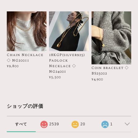
Chain Necklace
18KGP(silver925)
◇ NG20011
Padlock
Necklace ◇
¥9,800
Coin bracelet ◇
NG24001
BS25002
¥5,500
¥4,900
ショップの評価
すべて
2539
20
1