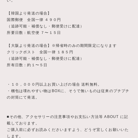
い。
【韓国より発送の場合】
国際郵便 全国一律 ４９０円
（追跡可能・補償なし・郵便受けに配達）
所要日数：航空便 ７〜１５日
【大阪より発送の場合】※帰省時のみの期間限定になります
クリックポスト 全国一律 １８５円
（追跡可能・補償なし・郵便受けに配達）
所有日数：約１〜５日
・１０，０００円以上お買い上げの場合 送料無料。
・梱包は壊れやすい物はBOXに、そうで無いものは従来のプチプチ
の封筒にて発送。
■その他、アクセサリーの注意事項やお支払い方法等 ABOUT に記
載しております。
ご購入前に必ずお読みくださいますよう、どうぞ宜しくお願いいた
します。