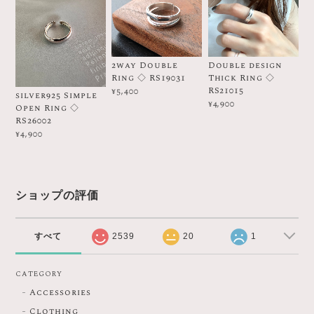
2way Double
Double design
Ring ◇ RS19031
Thick Ring ◇
RS21015
¥5,400
silver925 Simple
¥4,900
Open Ring ◇
RS26002
¥4,900
ショップの評価
すべて
2539
20
1
CATEGORY
Accessories
Clothing