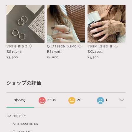
Thin Ring ◇
Q Design Ring ◇
Thin Ring Ⅱ ◇
RS19056
RS19061
RG21001
¥3,900
¥4,900
¥4,500
ショップの評価
すべて
2539
20
1
CATEGORY
Accessories
Clothing