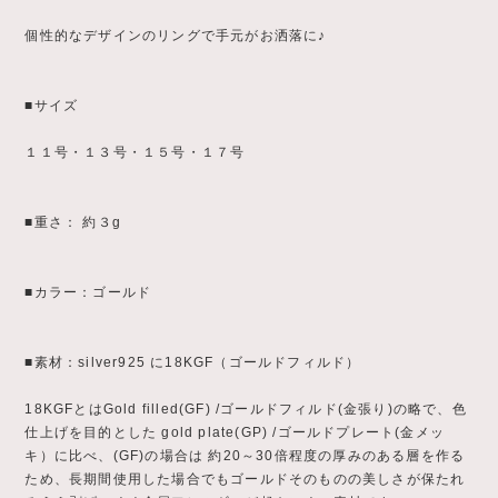
個性的なデザインのリングで手元がお洒落に♪
■サイズ
１１号・１３号・１５号・１７号
■重さ： 約３g
■カラー：ゴールド
■素材：silver925 に18KGF（ゴールドフィルド）
18KGFとはGold filled(GF) /ゴールドフィルド(金張り)の略で、色
仕上げを目的とした gold plate(GP) /ゴールドプレート(金メッ
キ）に比べ、(GF)の場合は 約20～30倍程度の厚みのある層を作る
ため、長期間使用した場合でもゴールドそのものの美しさが保たれ