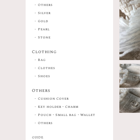
Others
Silver
Gold
Pearl
Stone
Clothing
Bag
Clothes
Shoes
Others
Cushion Cover
Key holder・Charm
Pouch・Small bag・Wallet
Others
GUIDE