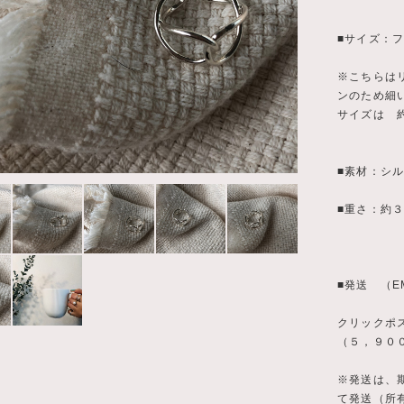
■サイズ：フ
※こちらは
ンのため細
サイズは 
■素材：シル
■重さ：約３
■発送 （
クリックポ
（５，９０
※発送は、
て発送（所