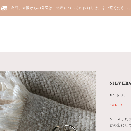
次回、大阪からの発送は「送料についてのお知らせ」をご覧ください
Yju
silve
¥4,500
SOLD OUT
クロスした
どの指にし