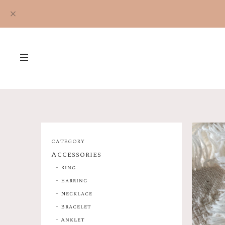
CATEGORY
Accessories
Ring
Earring
Necklace
Bracelet
Anklet