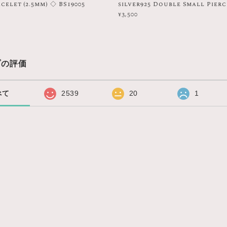
celet (2.5mm) ◇ BS19005
silver925 Double Small Pierc
¥3,500
プの評価
べて
2539
20
1