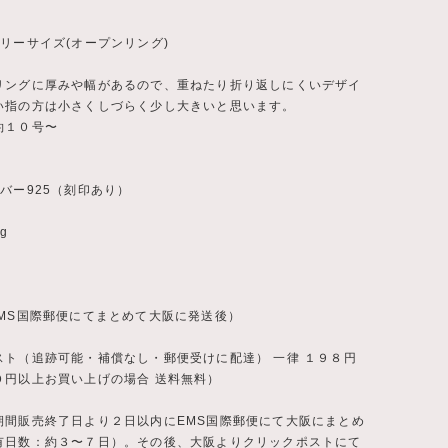
リーサイズ(オープンリング)
リングに厚みや幅があるので、重ねたり折り返しにくいデザイ
い指の方は小さくしづらく少し大きいと思います。
約１０号〜
バー925（刻印あり）
g
EMS国際郵便にてまとめて大阪に発送後）
スト（追跡可能・補償なし・郵便受けに配達） 一律 １９８円
０円以上お買い上げの場合 送料無料）
期間販売終了日より２日以内にEMS国際郵便にて大阪にまとめ
有日数：約３〜７日）。その後、大阪よりクリックポストにて