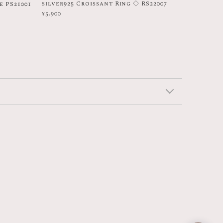
silver925 Croissant Ring ◇ RS22007
e PS21001
¥5,900