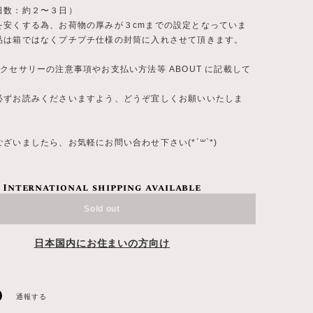
日数：約２〜３日）
を安くする為、お荷物の厚みが３cmまでの設定となっていま
品は箱ではなくプチプチ仕様の封筒に入れさせて頂きます。
クセサリーの注意事項やお支払い方法等 ABOUT に記載して
必ずお読みくださいますよう、どうぞ宜しくお願いいたしま
ざいましたら、お気軽にお問い合わせ下さい(*´꒳`*)
International shipping available
Sold out
日本国内にお住まいの方向け
通報する