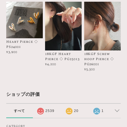
Heart Pierce ◇
PS24001
¥3,900
18KGF Heart
18KGF Screw
Pierce ◇ PG25013
hoop Pierce ◇
PG26001
¥4,200
¥5,300
ショップの評価
すべて
2539
20
1
CATEGORY