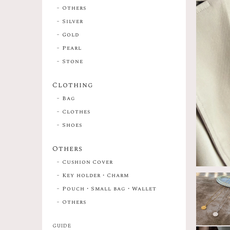
Others
Silver
Gold
Pearl
Stone
Clothing
Bag
Clothes
Shoes
Others
Cushion Cover
Key holder・Charm
Pouch・Small bag・Wallet
Others
GUIDE