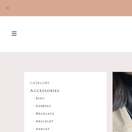
CATEGORY
Accessories
Ring
Earring
Necklace
Bracelet
Anklet