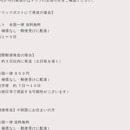
ちらからの発送かはトップのお知らせをご確認ください。
クリックポストにて発送の場合】
スト 全国一律 送料無料
・補償なし・郵便受けに配達）
約１〜５日
国際郵便発送の場合】
、約３日以内に発送（土日祝を省く）
全国一律 ８００円
・補償なし・郵便受けに配達）
航空便 約 ７日〜１０日
の祝日等で遅延する可能性がございます）
郵便発送】※韓国にお住まいの方
全国一律 送料無料
・補償なし・郵便受けに配達）