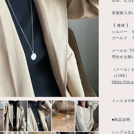
次回、仕入れ
直接購入頂
【 価格 】
シルバー 
ゴールド 
メールか 下
問合せお願
（メール）
y
（LINE）
https://lin
インスタやB
■商品説明
シンプルな