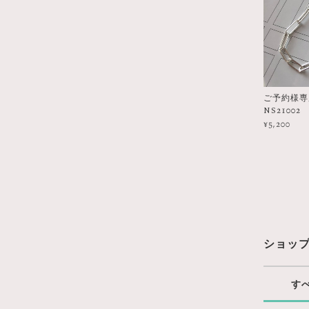
ご予約様専用 
NS21002
¥5,200
ショッ
す