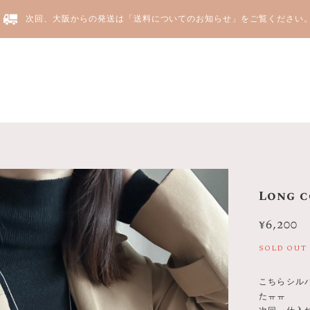
次回、大阪からの発送は「送料についてのお知らせ」をご覧ください
Yju
Long c
¥6,200
SOLD OUT
こちらシル
たㅠㅠ