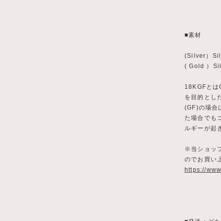
■素材
(Silver）Si
( Gold ）
18KGFとは
を目的とした 
(GF)の場
た場合でも
ルギーが起
※当ショッ
のでお買い
https://ww