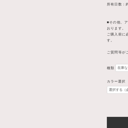
所有日数：
■その他、ア
おります。
ご購入前に
す。
ご質問等がご
種類
カラー選択