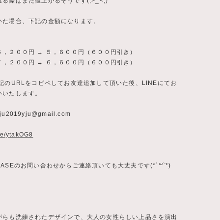
る際はまた値上がるそうです(;>_<;)
いた場合、下記の金額になります。
６，２００円 → ５，６００円（６００円引き）
７，２００円 → ６，６００円（６００円引き）
記のURLをコピペしてお友達追加して頂いた後、LINEにてお
いいたします。
ju2019yju@gmail.com
.ee/ytakOG8
ASEのお問い合わせからご連絡頂いても大丈夫です(*´꒳`*)
がらも洗練されたデザインで、大人の女性らしい上品さを演出