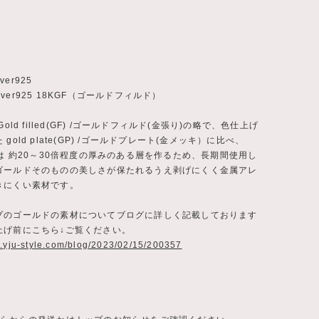
lver925
Silver925 18KGF（ゴールドフィルド）
Gold filled(GF) /ゴールドフィルド(金張り)の略で、色仕上げ
gold plate(GP) /ゴールドプレート(金メッキ）に比べ、
合は 約20～30倍程度の厚みのある層を作るため、長期間使用し
ゴールドそのものの美しさが保たれるうえ剥げにくく金属アレ
きにくい素材です。
プのゴールドの素材についてブログに詳しく記載しております
上げ前にこちら↓ご覧ください。
w.yju-style.com/blog/2023/02/15/200357