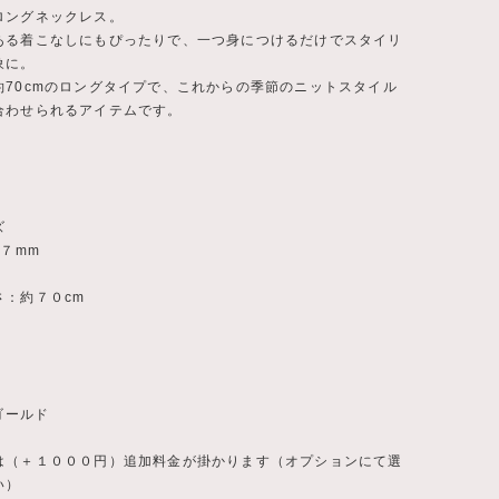
ロングネックレス。
ある着こなしにもぴったりで、一つ身につけるだけでスタイリ
象に。
約70cmのロングタイプで、これからの季節のニットスタイル
合わせられるアイテムです。
ズ
１７mm
さ：約７０cm
 ゴールド
は（＋１０００円）追加料金が掛かります（オプションにて選
い）