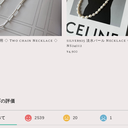
◇ Two chain Necklace ◇
silver925 淡水パール Necklace
NS24012
¥4,900
プの評価
べて
2539
20
1