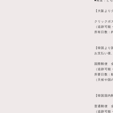
■発送：ど
【大阪より
クリックポ
（追跡可能
所有日数：
【韓国より
お支払い後
国際郵便 
（追跡可能
所要日数：
（天候や国
【韓国国内
普通郵便 
（追跡可能