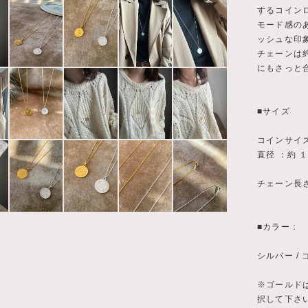
するコイン
モード感の
ッシュな印
チェーンは
にもさっと
■サイズ
コインサイ
直径 ：約 
チェーン長
■カラー：
シルバー /
※ゴールド
択して下さ