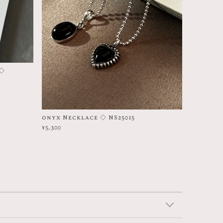
 ◇
onyx Necklace ◇ NS25015
¥5,300