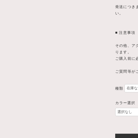
発送につき
い。
■ 注意事項
その他、アク
ります。
ご購入前に
ご質問等がご
種類
カラー選択