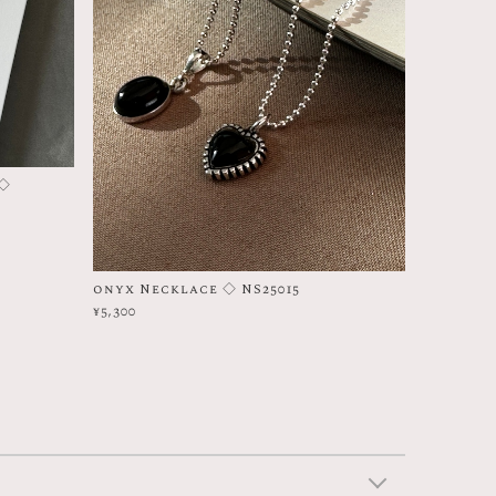
 ◇
onyx Necklace ◇ NS25015
¥5,300