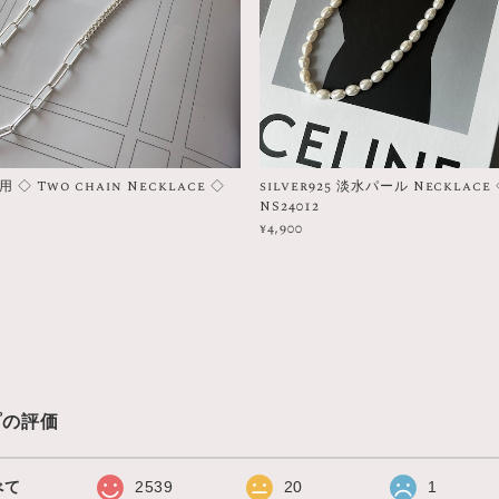
◇ Two chain Necklace ◇
silver925 淡水パール Necklace
NS24012
¥4,900
プの評価
べて
2539
20
1