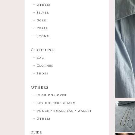
Others
Silver
Gold
Pearl
Stone
Clothing
Bag
Clothes
Shoes
Others
Cushion Cover
Key holder・Charm
Pouch・Small bag・Wallet
Others
GUIDE