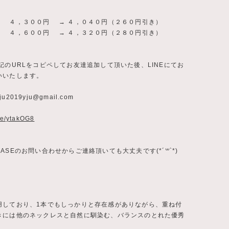
） ４，３００円 → ４，０４０円（２６０円引き）
） ４，６００円 → ４，３２０円（２８０円引き）
記のURLをコピペしてお友達追加して頂いた後、LINEにてお
いいたします。
ju2019yju@gmail.com
.ee/ytakOG8
ASEのお問い合わせからご連絡頂いても大丈夫です(*´꒳`*)
用しており、1本でもしっかりと存在感がありながら、重ね付
きには他のネックレスと自然に馴染む、バランスのとれた優秀