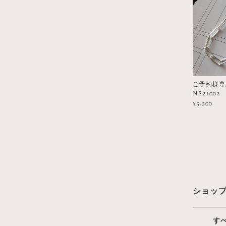
ご予約様専用 
NS21002
¥5,200
ショッ
す