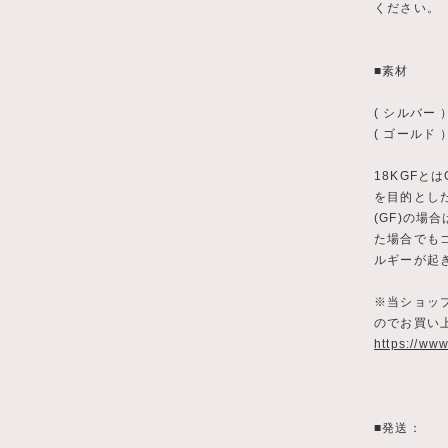
ください。
■素材
( シルバー ） 
( ゴールド 
18KGFとは
を目的とした 
(GF)の場
た場合でも
ルギーが起
※当ショッ
のでお買い
https://ww
■発送：