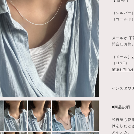
【 価格 】
（シルバー
（ゴールド
メールか 下
問合せお願
（メール）
y
（LINE）
https://lin
インスタやB
■商品説明
私自身も愛
けをしたと
アイテム。