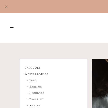
CATEGORY
Accessories
Ring
Earring
Necklace
Bracelet
Anklet