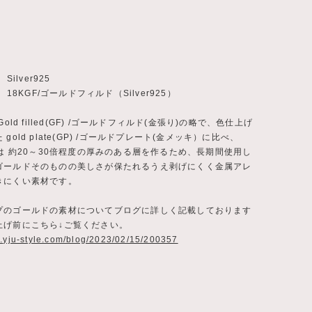
Silver925
） 18KGF/ゴールドフィルド（Silver925）
Gold filled(GF) /ゴールドフィルド(金張り)の略で、色仕上げ
gold plate(GP) /ゴールドプレート(金メッキ）に比べ、
合は 約20～30倍程度の厚みのある層を作るため、長期間使用し
ゴールドそのものの美しさが保たれるうえ剥げにくく金属アレ
きにくい素材です。
プのゴールドの素材についてブログに詳しく記載しております
上げ前にこちら↓ご覧ください。
w.yju-style.com/blog/2023/02/15/200357