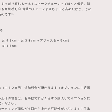
、やっぱり頼れる一本！スネークチェーンってほんと優秀。肌
じも高級感も◎ 普通のチェーンよりちょっと高めだけど、その
高めです✨
長さ
 約４３cm（ 約３８cm ＋アジャスター５cm）
 約４５cm
は（＋３００円）追加料金が掛かります（オプションにて選択
）
い上げの場合は、お手数ですが１点ずつ購入してオプションに
択ください。
コーティング価格が次回から上がる可能性がございますご了承